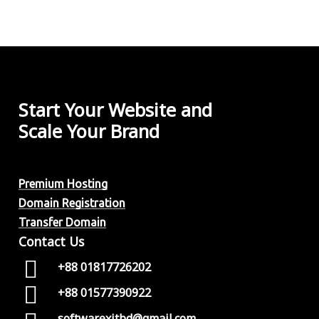
300৳
The
through
options
24,000৳
may
be
chosen
Start Your Website and
on
the
Scale Your Brand
product
page
Premium Hosting
Domain Registration
Transfer Domain
Contact Us
+88 01817726202
+88 01577390922