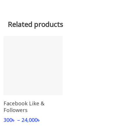
Related products
This
Select Options
Facebook Like &
product
Followers
has
Price
300
৳
–
24,000
৳
multiple
range:
variants.