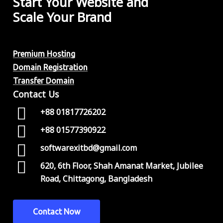
Start Your Website and
Scale Your Brand
Premium Hosting
Domain Registration
Transfer Domain
Contact Us
+88 01817726202
+88 01577390922
softwarexitbd@gmail.com
620, 6th Floor, Shah Amanat Market, Jubilee
Road, Chittagong, Bangladesh
C
o
n
t
a
c
t
N
o
w