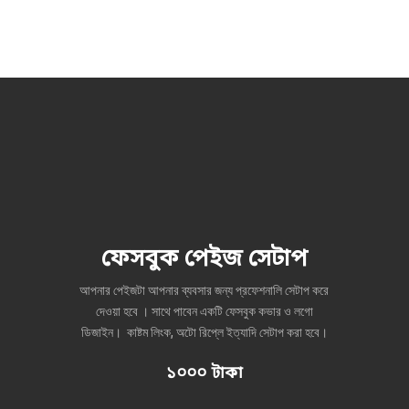
ফেসবুক পেইজ সেটাপ
আপনার পেইজটা আপনার ব্যবসার জন্য প্রফেশনালি সেটাপ করে
দেওয়া হবে । সাথে পাবেন একটি ফেসবুক কভার ও লগো
ডিজাইন। কাষ্টম লিংক, অটো রিপ্লে ইত্যাদি সেটাপ করা হবে।
১০০০ টাকা